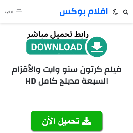
افلام بوكس
بحث عن
الوضع المظلم
القائمة
فيلم كرتون سنو وايت والأقزام
السبعة مدبلج كامل HD