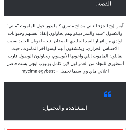
القصة:
آيس إيج الجزء الثاني مدبلج مصري كامليدور حول الماموث “ماني”
والكسول “سيد والنمر دييغو وهم يحاولون إنقاذ أنفسهم وحيوانات
الوادي من انهيار السد الجليدي الفيضان نتيجة لذوبان الجليد بسبب
الاحتباس الحراري، ويكتشفون أنهم ليسوا آخر الماموث، حيث
يقابلون الماموث إيلي وأخويها الأبوسوم، ويحاولون الوصول قارب
أسطوري للنجاة من الغمر اون لاين كامل يوتيوب ايجي بست فاصل
اعلاني ماي وي سيما تحميل – mycima egybest
المشاهدة والتحميل: