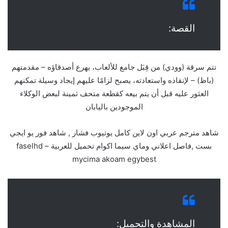
القصة:
تتم سرقة (وودي) من قِبَل جامع للألعاب، يهرع أصدقاؤه – مقدمتهم
(باظ) – لإنقاذه واستعادته، يصبح لزامًا عليهم إيجاد وسيلة تمكنهم
العثور عليه قبل أن يتم بيعه كقطعة متحف ثمينة لبعض الوكلاء
الموجودين باليابان
شاهد مترجم عربي اون لاين كامل يوتيوب فشار , شاهد فور يو ايجي
بست ,فاصل اعلاني وماي سيما اكوام تحميل للعربية – faselhd
mycima akoam egybest
المشاهدة والتحميل: