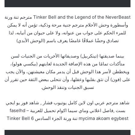
Tinker Bell and the Legend of the NeverBeast مترجم تنة ورنة
وأسطورة وحش الأحلام مترجم جنية مرحة وذكية، تؤمن أنه لا يمكن
للمرء الحكم على جواب من عنوانه، ولا على حيوان من أنيابه، لذا
تصادق وحشًا عملاقًا غامضًا يعرف باسم (الوحش الأبدي)
بينما صديقتها (تينكربيل) وصديقاتها الأخريات من الجنيات لسن
متأكدات تمامًا من هذه الإضافة الجديدة لغابتهم (بيكسي هولو)،
ويخططن لأسر هذا الوحش قبل أن يدمر مكان معيشتهن، والآن يجب
على (فون) أن تثق بقلبها وعقلها، وأن تتحلى ببعض الثقة حين تقرر أن
تسبق الجنيات وتنقذ الوحش.
شاهد مترجم عربي اون لاين كامل يوتيوب فشار , شاهد فور يو ايجي
بست ,فاصل اعلاني وماي سيما اكوام تحميل للعربية – faselhd
mycima akoam egybest تنة ورنة الجزء السادس Tinker Bell 6