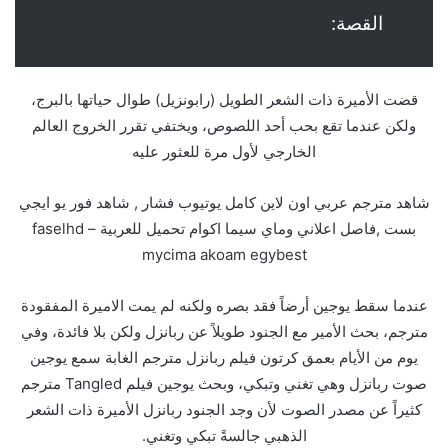
القصة:
قضت الأميرة ذات الشعر الطويل (رابونزيل) طوال حياتها بالبرج،
ولكن عندما تقع بحب أحد اللصوص، ويختفي تقرر الخروج العالم
الخارجي لأول مرة للعثور عليه
شاهد مترجم عربي اون لاين كامل يوتيوب فشار , شاهد فور يو ايجي
بست ,فاصل اعلاني وماي سيما اكوام تحميل للعربية – faselhd
mycima akoam egybest
عندما سقط يوجين أرضاً فقد بصره ولكنه لم يمت الاميرة المفقودة
مترجم، بحث الأمير مع الجنود طويلاً عن ربانزل ولكن بلا فائدة، وفي
يوم من الأيام بعمق كرتون فيلم ربانزل مترجم الغابة سمع يوجين
صوت ربانزل وهي تغني وتبكي، وبحث يوجين فيلم Tangled مترجم
كثيراً عن مصدر الصوت لأن وجد الجنود ربانزل الأميرة ذات الشعر
الذهبي جالسةً تبكي وتغني.