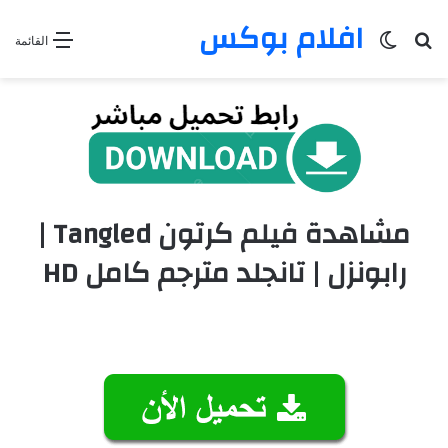
افلام بوكس
بحث عن
الوضع المظلم
القائمة
مشاهدة فيلم كرتون Tangled |
رابونزل | تانجلد مترجم كامل HD