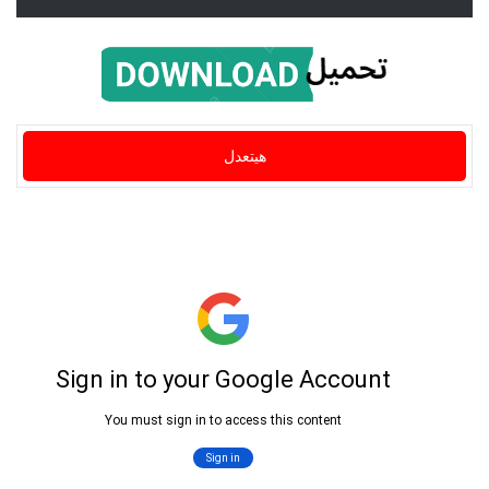
هيتعدل