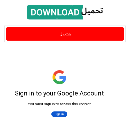
هيتعدل